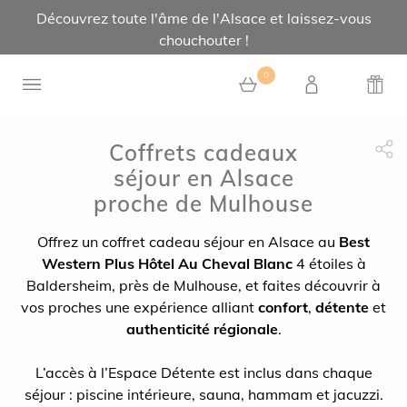
Découvrez toute l'âme de l'Alsace et laissez-vous
chouchouter !
0
Coffrets cadeaux
0 article au panier
séjour en Alsace
Partage Face
apytheme
Part
proche de Mulhouse
Offrez un coffret cadeau séjour en Alsace au
Best
Western Plus Hôtel Au Cheval Blanc
4 étoiles à
Baldersheim, près de Mulhouse, et faites découvrir à
vos proches une expérience alliant
confort
,
détente
et
authenticité régionale
.
L’accès à l’Espace Détente est inclus dans chaque
séjour : piscine intérieure, sauna, hammam et jacuzzi.