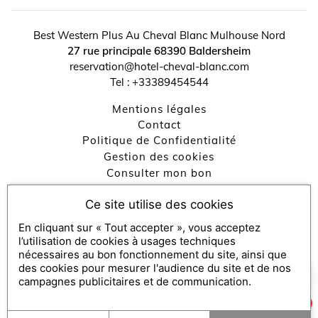
Best Western Plus Au Cheval Blanc Mulhouse Nord
27 rue principale
68390
Baldersheim
reservation@hotel-cheval-blanc.com
↺
✕
Tel :
+33389454544
Mentions légales
contact
Politique de Confidentialité
Gestion des cookies
Consulter mon bon
Engagements RSE
Ce site utilise des cookies
En cliquant sur « Tout accepter », vous acceptez
Console SecretBox ®
, éditeur de la solution de chèques et
l’utilisation de cookies à usages techniques
nécessaires au bon fonctionnement du site, ainsi que
coffrets cadeaux
des cookies pour mesurer l'audience du site et de nos
×
Partenaires médias :
SecretBox
Comment puis-je vous aider ?
campagnes publicitaires et de communication.
1